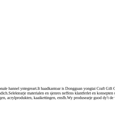
jonale hannel yntegreart.It haadkantoar is Dongguan yongtai Craft Gif
ch.Selektearje materialen en sjenres neffens klantferlet en konsepten ú
gen, acrylprodukten, kaaikettingen, ensfh.Wy produsearje guod dy't de