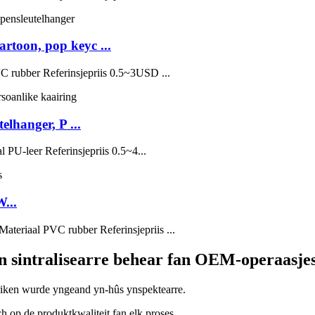
rtoon, pop keyc ...
rubber Referinsjepriis 0.5~3USD ...
elhanger, P ...
PU-leer Referinsjepriis 0.5~4...
...
eriaal PVC rubber Referinsjepriis ...
en sintralisearre behear fan OEM-operaasje
riken wurde yngeand yn-hûs ynspektearre.