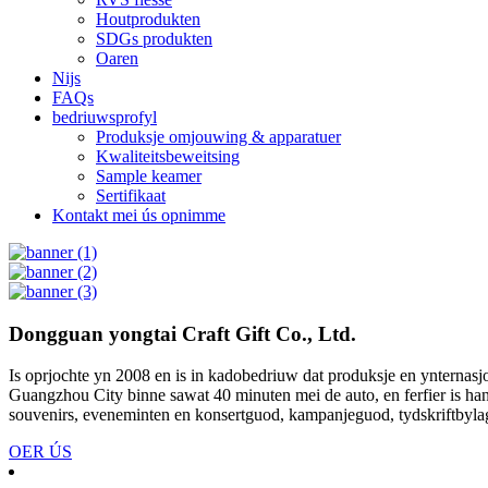
Houtprodukten
SDGs produkten
Oaren
Nijs
FAQs
bedriuwsprofyl
Produksje omjouwing & apparatuer
Kwaliteitsbeweitsing
Sample keamer
Sertifikaat
Kontakt mei ús opnimme
Dongguan yongtai Craft Gift Co., Ltd.
Is oprjochte yn 2008 en is in kadobedriuw dat produksje en ynternas
Guangzhou City binne sawat 40 minuten mei de auto, en ferfier is handi
souvenirs, eveneminten en konsertguod, kampanjeguod, tydskriftbyla
OER ÚS