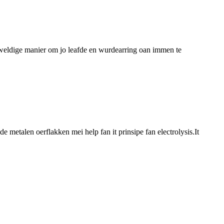
 geweldige manier om jo leafde en wurdearring oan immen te
lde metalen oerflakken mei help fan it prinsipe fan electrolysis.It