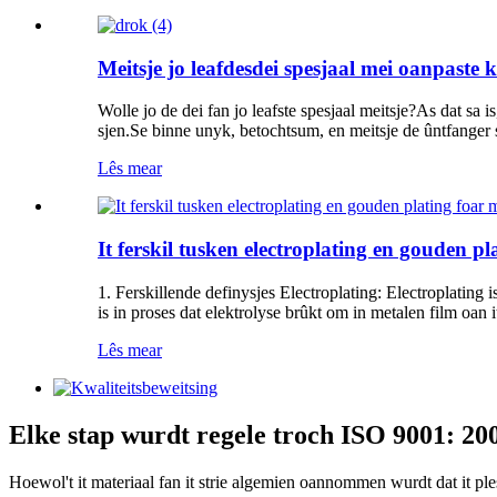
Meitsje jo leafdesdei spesjaal mei oanpaste 
Wolle jo de dei fan jo leafste spesjaal meitsje?As dat s
sjen.Se binne unyk, betochtsum, en meitsje de ûntfanger s
Lês mear
It ferskil tusken electroplating en gouden pla
1. Ferskillende definysjes Electroplating: Electroplating i
is in proses dat elektrolyse brûkt om in metalen film oan it
Lês mear
Elke stap wurdt regele troch ISO 9001: 200
Hoewol't it materiaal fan it strie algemien oannommen wurdt dat it ples