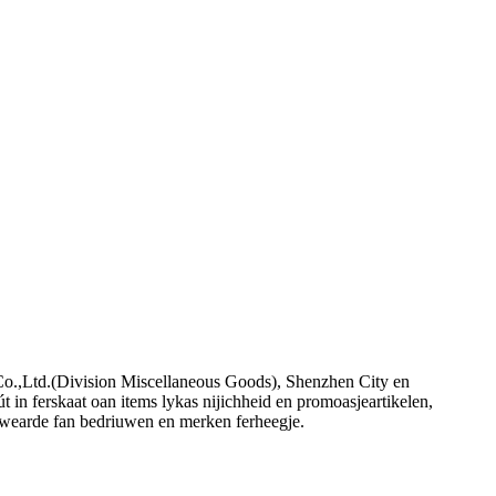
t Co.,Ltd.(Division Miscellaneous Goods), Shenzhen City en
t in ferskaat oan items lykas nijichheid en promoasjeartikelen,
 wearde fan bedriuwen en merken ferheegje.