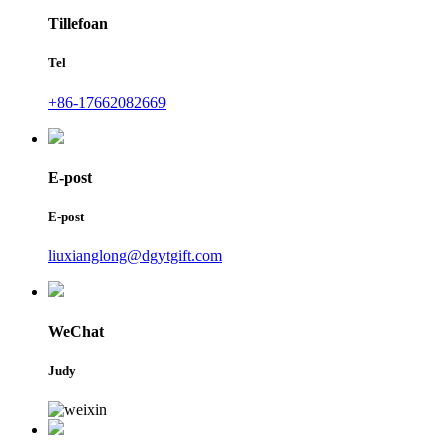
Tillefoan
Tel
+86-17662082669
E-post
E-post
liuxianglong@dgytgift.com
WeChat
Judy