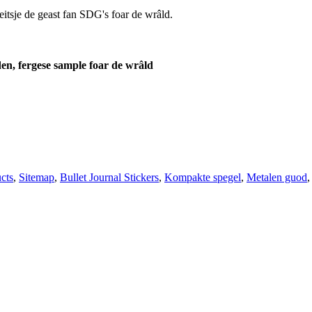
itsje de geast fan SDG's foar de wrâld.
lden, fergese sample foar de wrâld
cts
,
Sitemap
,
Bullet Journal Stickers
,
Kompakte spegel
,
Metalen guod