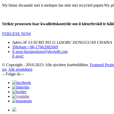
Wy binne dwaande mei it meitsjen fan strie mei recycled papier.Wy ple
Strikte prosessen foar kwaliteitskontrôle om it kleurferskil te hâ
FERGESE NOW
Adres:
3F LUXI RD NO.11 LIAOBU DONGGUAN CHAINA
Tillefoan:
+86-17662082669
E-post:
liuxianglong@dgytgift.com
E-post:
© Copyright - 2010-2023: Alle rjochten foarbehâlden.
Featured Produ
set
,
Alle produkten
-- Folgje ús --