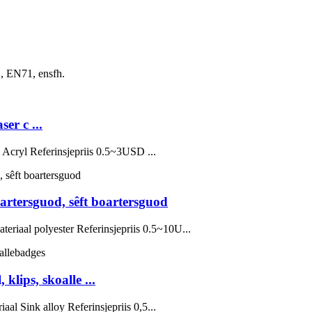
j, EN71, ensfh.
er c ...
Acryl Referinsjepriis 0.5~3USD ...
artersguod, sêft boartersguod
riaal polyester Referinsjepriis 0.5~10U...
klips, skoalle ...
l Sink alloy Referinsjepriis 0,5...