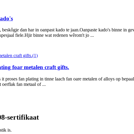
kado's
a is, beskôgje dan har in oanpast kado te jaan.Oanpaste kado's binne in
pesjaal fiele.Hjir binne wat redenen wêrom't jo ...
ting foar metalen craft gifts.
s it proses fan plating in tinne laach fan oare metalen of alloys op bepaa
 oerflak fan metaal of ...
8-sertifikaat
tik is.