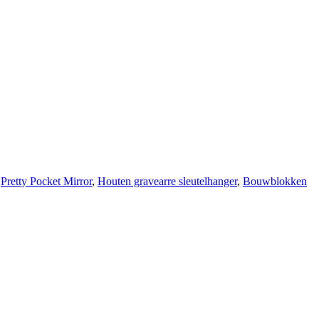
,
Pretty Pocket Mirror
,
Houten gravearre sleutelhanger
,
Bouwblokken